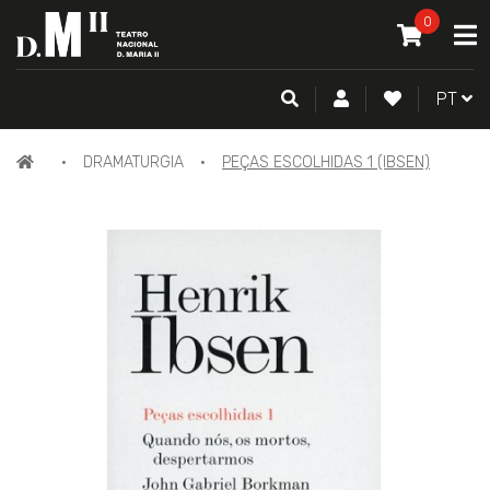
O MEU CAR
0
A
ITEM(S) -
0
PESQUISA
CONTA DE CLIENTE
FAZER LOGI
PORTU
PT
PÁGINA
DRAMATURGIA
PEÇAS ESCOLHIDAS 1 (IBSEN)
INICIAL