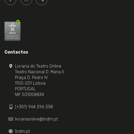
nos:
PARTILHAR
Contactos
Livraria do Teatro Online
Teatro Nacional D. Maria II
Praça D. Pedro IV
1100-201 Lisboa
PORTUGAL
NIF 501058834
(+351) 964 396 338
livrariaonline@tndm.pt
tndm.pt