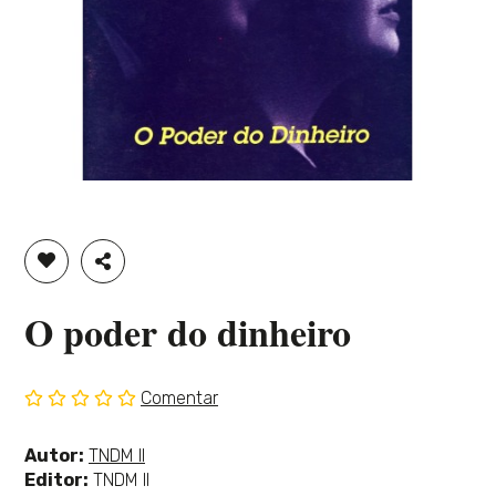
ADICIONAR À LISTA DE DESEJOS
PARTILHAR
O poder do dinheiro
Comentar
Sem
classificação
Ver
Autor:
TNDM II
mais
Editor:
TNDM II