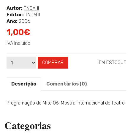
classificação
Ver
Autor:
TNDM II
mais
Editor:
TNDM II
sobre
Ano:
2006
1,00€
IVA Incluído
COMPRAR
EM ESTOQUE
Qtd
Disponibilidade:
Descrição
Comentários (0)
Programação do Mite 06: Mostra internacional de teatro.
Categorias