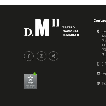
Contac
Li
Tea
Pr
11
PO
Siga-
FACEBOOK LIVRARIA DO TEATRO ONLINE.
INSTAGRAM LIVRARIA DO TEATRO ONLI
NI
nos:
PARTILHAR
(+
li
tn