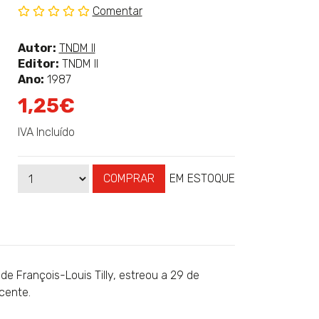
Comentar
Sem
classificação
Ver
Autor:
TNDM II
mais
Editor:
TNDM II
sobre
Ano:
1987
1,25€
IVA Incluído
COMPRAR
EM ESTOQUE
Qtd
Disponibilidade:
e François-Louis Tilly, estreou a 29 de
cente.