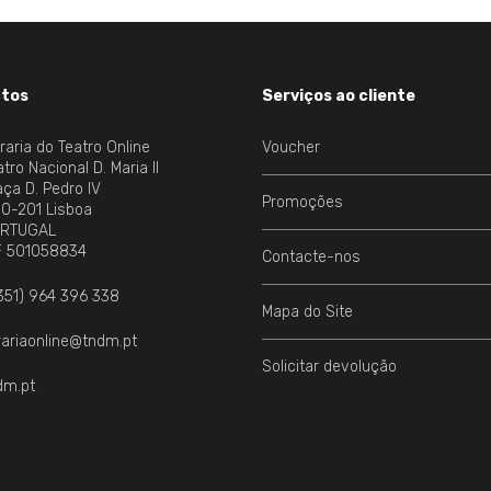
tos
Serviços ao cliente
vraria do Teatro Online
Voucher
tro Nacional D. Maria II
aça D. Pedro IV
Promoções
00-201 Lisboa
RTUGAL
NE.
F 501058834
Contacte-nos
351) 964 396 338
Mapa do Site
vrariaonline@tndm.pt
Solicitar devolução
dm.pt