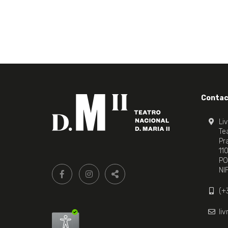
Contac
Li
Tea
Pr
11
PO
Siga-
FACEBOOK LIVRARIA DO TEATRO ONLINE.
INSTAGRAM LIVRARIA DO TEATRO ONLI
NI
nos:
PARTILHAR
(+
li