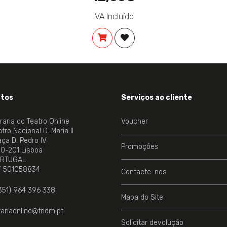
IVA Incluído
COMPRAR
ADICIONAR À LISTA DE DES
tos
Serviços ao cliente
vraria do Teatro Online
Voucher
tro Nacional D. Maria II
aça D. Pedro IV
Promoções
00-201 Lisboa
RTUGAL
NE.
F 501058834
Contacte-nos
351) 964 396 338
Mapa do Site
vrariaonline@tndm.pt
Solicitar devolução