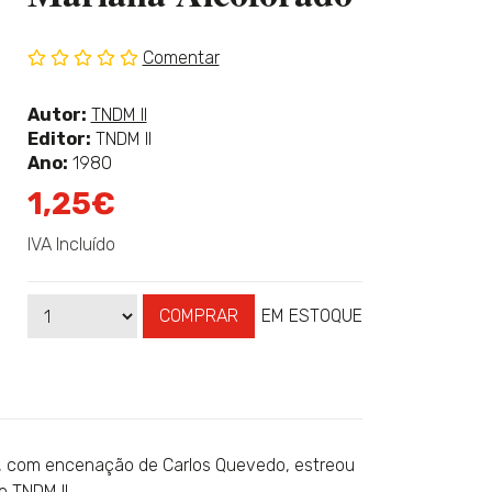
Comentar
Sem
classificação
Ver
Autor:
TNDM II
mais
Editor:
TNDM II
sobre
Ano:
1980
1,25€
IVA Incluído
COMPRAR
EM ESTOQUE
Qtd
Disponibilidade:
o, com encenação de Carlos Quevedo, estreou
o TNDM II.