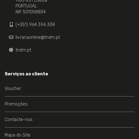
1100-201 Lisboa
PORTUGAL
NIF 501058834
(+351) 964 396 338
livrariaonline@tndm.pt
tndm.pt
Serviços ao cliente
Voucher
Promoções
Contacte-nos
Mapa do Site