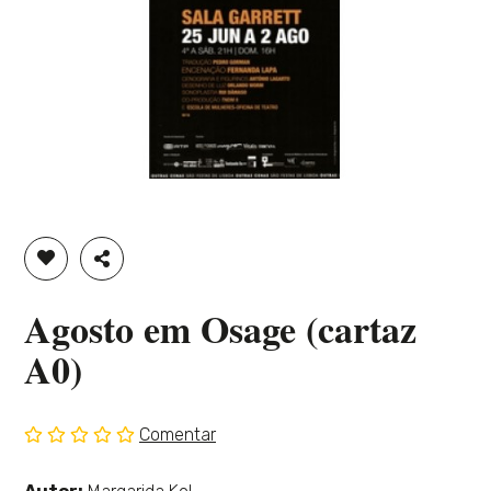
ADICIONAR À LISTA DE DESEJOS
PARTILHAR
Agosto em Osage (cartaz
A0)
Comentar
Sem
classificação
Ver