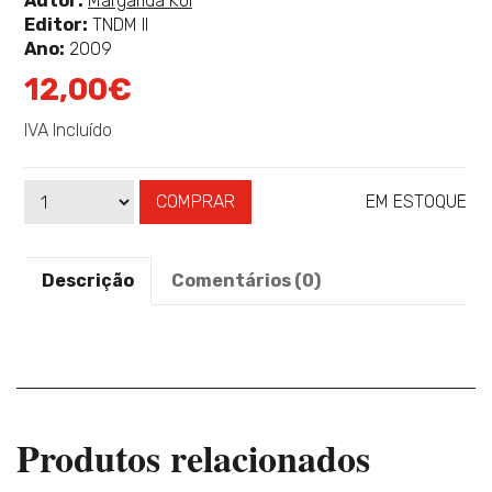
Autor:
Margarida Kol
mais
Editor:
TNDM II
sobre
Ano:
2009
12,00€
IVA Incluído
COMPRAR
EM ESTOQUE
Qtd
Disponibilidade:
Descrição
Comentários (0)
Produtos relacionados