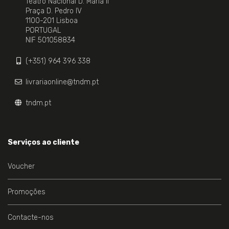
Teatro Nacional D. Maria II
Praça D. Pedro IV
1100-201 Lisboa
PORTUGAL
NIF 501058834
(+351) 964 396 338
livrariaonline@tndm.pt
tndm.pt
Serviços ao cliente
Voucher
Promoções
Contacte-nos