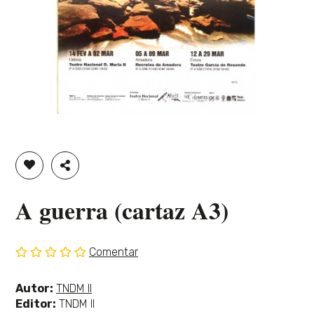
ADICIONAR À LISTA DE DESEJOS
PARTILHAR
A guerra (cartaz A3)
Comentar
Sem
classificação
Ver
Autor:
TNDM II
mais
Editor:
TNDM II