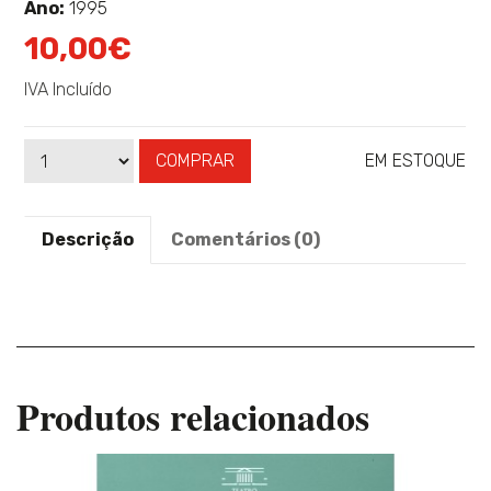
sobre
sobre
sobre
Ano:
1995
10,00€
IVA Incluído
COMPRAR
EM ESTOQUE
Qtd
Disponibilidade:
Descrição
Comentários (0)
Produtos relacionados