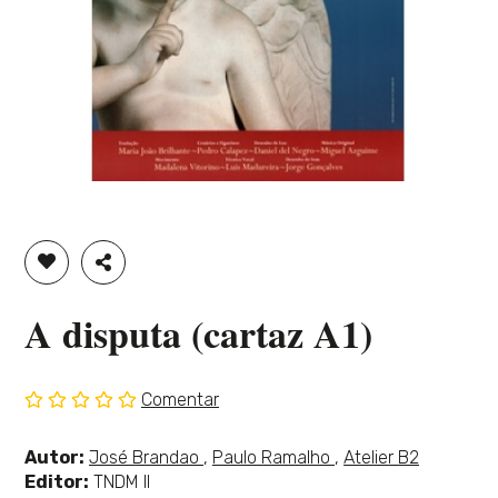
ADICIONAR À LISTA DE DESEJOS
PARTILHAR
A disputa (cartaz A1)
Comentar
Sem
classificação
Ver
Ver
Ver
Autor:
José Brandao
,
Paulo Ramalho
,
Atelier B2
mais
mais
mais
Editor:
TNDM II