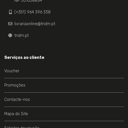
NIF 501058834
(+351) 964 396 338
livrariaonline@tndm.pt
tndm.pt
Serviços ao cliente
Voucher
Promoções
Contacte-nos
Mapa do Site