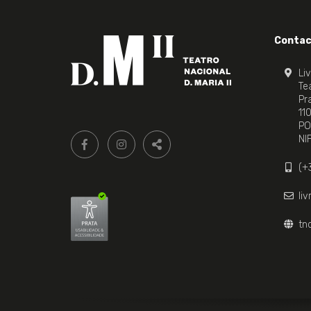
Contac
Li
Tea
Pr
11
PO
Siga-
FACEBOOK LIVRARIA DO TEATRO ONLINE.
INSTAGRAM LIVRARIA DO TEATRO ONLI
NI
nos:
PARTILHAR
(+
li
tn