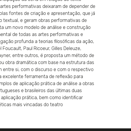
s artes performativas deixaram de depender de
plas fontes de criação e apresentação, que já
o textual, e geram obras performativas de
nta um novo modelo de análise e construção
ntal de todas as artes performativas e
igação profunda a teorias filosóficas da ação,
l Foucault, Paul Ricoeur, Gilles Deleuze,
ayner, entre outros, é proposta um método de
ou obra dramática com base na estrutura das
 entre si, com o discurso e com o respectivo
a excelente ferramenta de reflexão para
mplos de aplicação prática de análise a obras
ugueses e brasileiros das últimas duas
plicação prática, bem como identificar
éticas mais vincadas do teatro