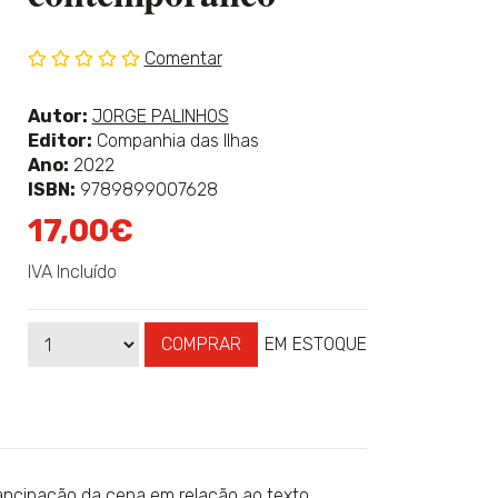
Comentar
Sem
classificação
Ver
Autor:
JORGE PALINHOS
mais
Editor:
Companhia das Ilhas
sobre
Ano:
2022
ISBN:
9789899007628
17,00€
IVA Incluído
COMPRAR
EM ESTOQUE
Qtd
Disponibilidade:
ancipação da cena em relação ao texto