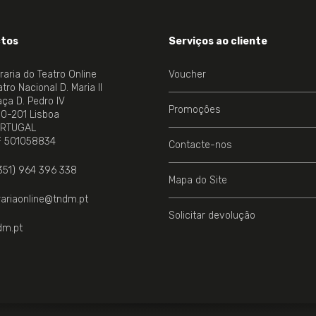
tos
Serviços ao cliente
vraria do Teatro Online
Voucher
tro Nacional D. Maria II
aça D. Pedro IV
Promoções
00-201 Lisboa
RTUGAL
NE.
F 501058834
Contacte-nos
351) 964 396 338
Mapa do Site
vrariaonline@tndm.pt
Solicitar devolução
dm.pt