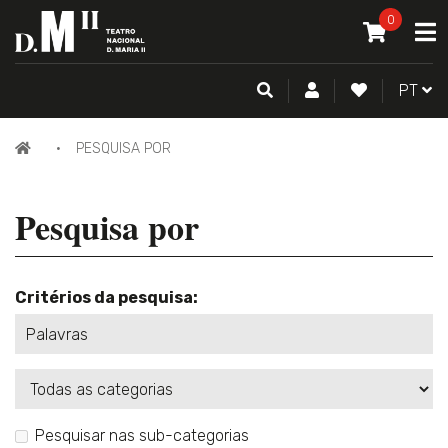
O MEU CAR
0
A
ITEM(S) -
0
PESQUISA
CONTA DE CLIENTE
FAZER LOGI
PORTU
PT
PÁGINA
PESQUISA POR
INICIAL
Pesquisa por
Critérios da pesquisa:
Categorias
Pesquisar nas sub-categorias