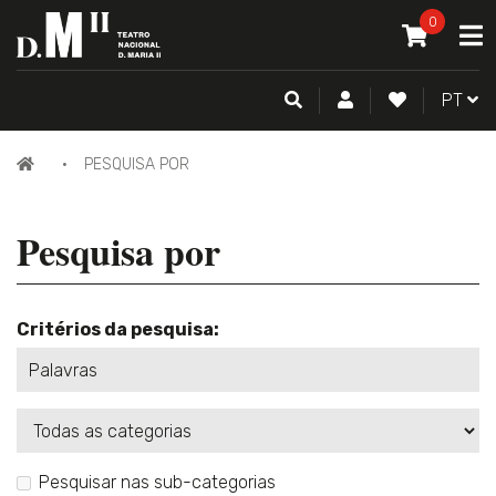
O MEU CAR
0
A
ITEM(S) -
0
PESQUISA
CONTA DE CLIENTE
FAZER LOGI
PORTU
PT
PÁGINA
PESQUISA POR
INICIAL
Pesquisa por
Critérios da pesquisa:
Categorias
Pesquisar nas sub-categorias