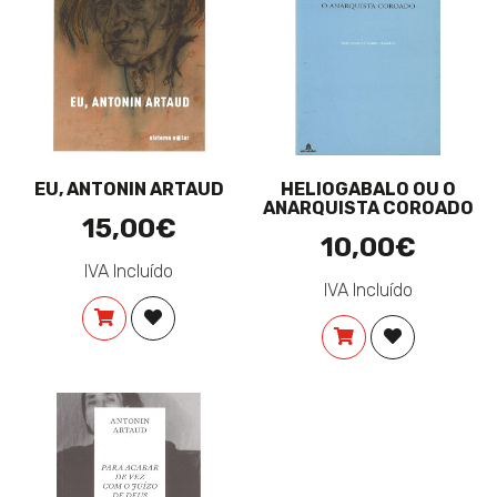
EU, ANTONIN ARTAUD
HELIOGABALO OU O
ANARQUISTA COROADO
15,00€
10,00€
IVA Incluído
IVA Incluído
COMPRAR
ADICIONAR À LISTA DE DESEJOS
COMPRAR
ADICIONAR 