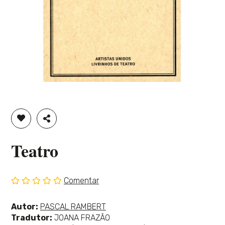
ADICIONAR À LISTA DE DESEJOS
PARTILHAR
Teatro
Comentar
Sem
classificação
Ver
Autor:
PASCAL RAMBERT
mais
Tradutor:
JOANA FRAZÃO