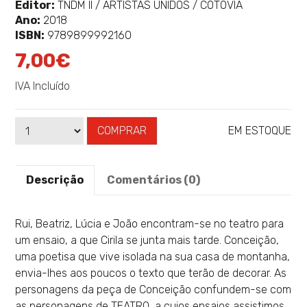
sobre
Editor:
TNDM II / ARTISTAS UNIDOS / COTOVIA
Ano:
2018
ISBN:
9789899992160
7,00€
IVA Incluído
COMPRAR
EM ESTOQUE
Qtd
Disponibilidade:
Descrição
Comentários (0)
Rui, Beatriz, Lúcia e João encontram-se no teatro para
um ensaio, a que Cirila se junta mais tarde. Conceição,
uma poetisa que vive isolada na sua casa de montanha,
envia-lhes aos poucos o texto que terão de decorar. As
personagens da peça de Conceição confundem-se com
as personagens de TEATRO, a cujos ensaios assistimos,