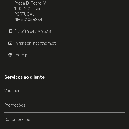
Praça D. Pedro IV
1100-201 Lisboa
PORTUGAL
NIF 501058834
(+351) 964 396 338
livrariaonline@tndm.pt
tndm.pt
Serviços ao cliente
Voucher
Promoções
Contacte-nos