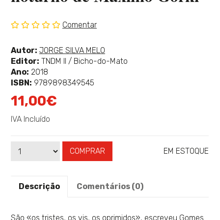
Comentar
Sem
classificação
Ver
Autor:
JORGE SILVA MELO
mais
Editor:
TNDM II / Bicho-do-Mato
sobre
Ano:
2018
ISBN:
9789898349545
11,00€
IVA Incluído
COMPRAR
EM ESTOQUE
Qtd
Disponibilidade:
Descrição
Comentários (0)
São «os tristes, os vis, os oprimidos», escreveu Gomes