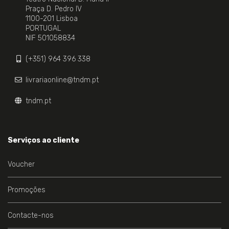
Praça D. Pedro IV
1100-201 Lisboa
PORTUGAL
NIF 501058834
(+351) 964 396 338
livrariaonline@tndm.pt
tndm.pt
Serviços ao cliente
Voucher
Promoções
Contacte-nos