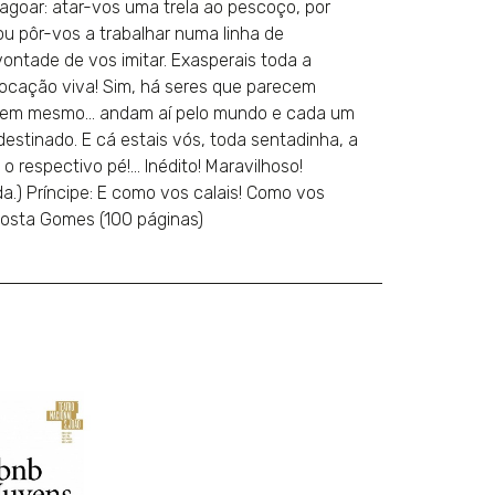
agoar: atar-vos uma trela ao pescoço, por
ou pôr-vos a trabalhar numa linha de
ntade de vos imitar. Exasperais toda a
vocação viva! Sim, há seres que parecem
 Existem mesmo… andam aí pelo mundo e cada um
estinado. E cá estais vós, toda sentadinha, a
 respectivo pé!… Inédito! Maravilhoso!
a.) Príncipe: E como vos calais! Como vos
Costa Gomes (100 páginas)