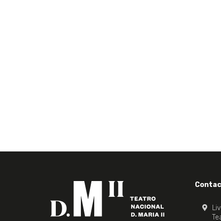
Contac
Li
Tea