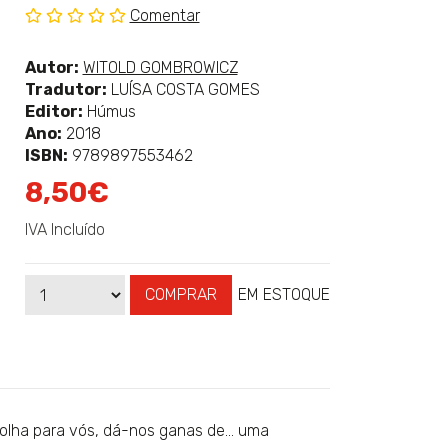
Comentar
Sem
classificação
Ver
Autor:
WITOLD GOMBROWICZ
mais
Tradutor:
LUÍSA COSTA GOMES
sobre
Editor:
Húmus
Ano:
2018
ISBN:
9789897553462
8,50€
IVA Incluído
COMPRAR
EM ESTOQUE
Qtd
Disponibilidade:
se olha para vós, dá-nos ganas de… uma