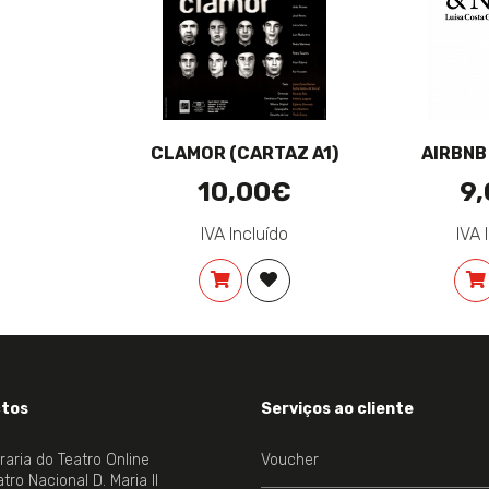
CLAMOR (CARTAZ A1)
AIRBNB
10,00€
9
IVA Incluído
IVA 
COMPRAR
ADICIONAR À LISTA DE DES
tos
Serviços ao cliente
vraria do Teatro Online
Voucher
tro Nacional D. Maria II