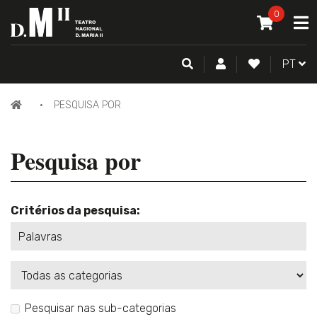
O MEU CAR
0
A
ITEM(S) -
0
PESQUISA
CONTA DE CLIENTE
FAZER LOGI
PORTU
PT
PÁGINA
PESQUISA POR
INICIAL
Pesquisa por
Critérios da pesquisa:
Categorias
Pesquisar nas sub-categorias