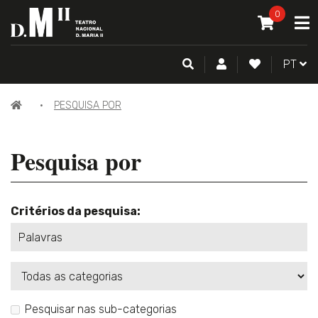
O MEU CAR
0
A
ITEM(S) -
0
PESQUISA
CONTA DE CLIENTE
FAZER LOGI
PORTU
PT
PÁGINA
PESQUISA POR
INICIAL
Pesquisa por
Critérios da pesquisa:
Categorias
Pesquisar nas sub-categorias