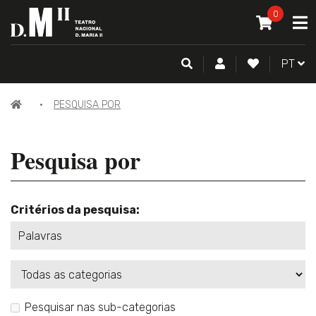
O MEU CAR
0
A
ITEM(S) -
0
PESQUISA
CONTA DE CLIENTE
FAZER LOGI
PORTU
PT
PÁGINA
PESQUISA POR
INICIAL
Pesquisa por
Critérios da pesquisa:
Categorias
Pesquisar nas sub-categorias