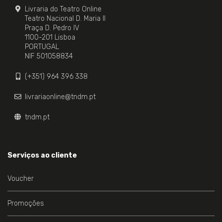
Livraria do Teatro Online
Teatro Nacional D. Maria II
Praça D. Pedro IV
1100-201 Lisboa
PORTUGAL
NIF 501058834
(+351) 964 396 338
livrariaonline@tndm.pt
tndm.pt
Serviços ao cliente
Voucher
Promoções