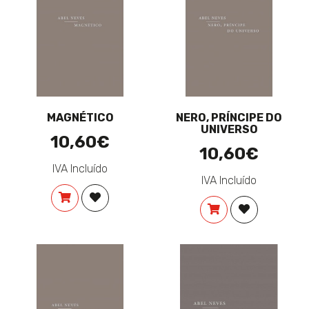
MAGNÉTICO
NERO, PRÍNCIPE DO
UNIVERSO
10,60€
10,60€
IVA Incluído
IVA Incluído
COMPRAR
ADICIONAR À LISTA DE DESEJOS
COMPRAR
ADICIONAR 