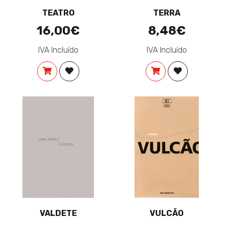
TEATRO
TERRA
16,00€
8,48€
IVA Incluído
IVA Incluído
COMPRAR
ADICIONAR À LISTA DE DESEJOS
COMPRAR
ADICIONAR 
VALDETE
VULCÃO