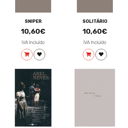
SNIPER
SOLITÁRIO
10,60€
10,60€
IVA Incluído
IVA Incluído
COMPRAR
ADICIONAR À LISTA DE DESEJOS
COMPRAR
ADICIONAR 