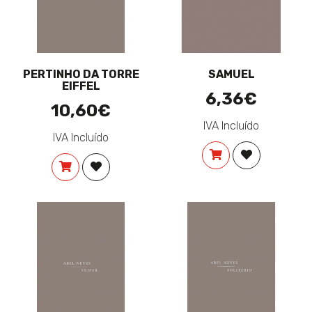
PERTINHO DA TORRE
SAMUEL
EIFFEL
6,36€
10,60€
IVA Incluído
IVA Incluído
COMPRAR
ADICIONAR 
COMPRAR
ADICIONAR À LISTA DE DESEJOS