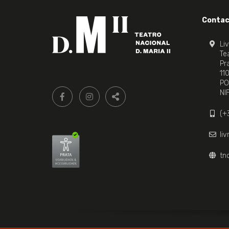
Contac
Li
Tea
Pr
11
PO
Siga-
FACEBOOK LIVRARIA DO TEATRO ONLINE.
INSTAGRAM LIVRARIA DO TEATRO ONLI
NI
nos:
PARTILHAR
(+
li
tn