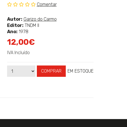
Comentar
Sem
classificação
Ver
Autor:
Garizo do Carmo
mais
Editor:
TNDM II
sobre
Ano:
1978
12,00€
IVA Incluído
COMPRAR
EM ESTOQUE
Qtd
Disponibilidade: