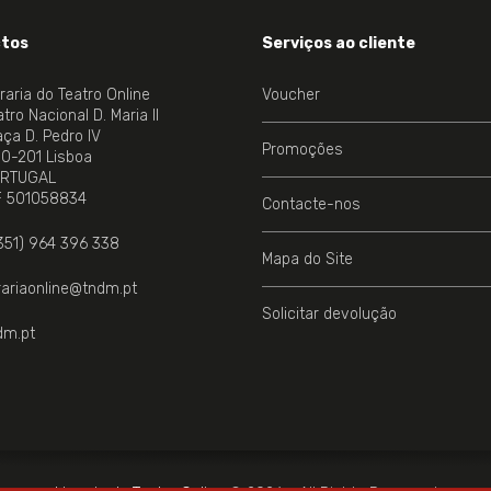
tos
Serviços ao cliente
vraria do Teatro Online
Voucher
tro Nacional D. Maria II
aça D. Pedro IV
Promoções
00-201 Lisboa
RTUGAL
NE.
F 501058834
Contacte-nos
351) 964 396 338
Mapa do Site
vrariaonline@tndm.pt
Solicitar devolução
dm.pt