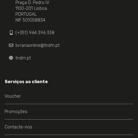
Praça D. Pedro IV
1100-201 Lisboa
PORTUGAL
NIF 501058834
(+351) 964 396 338
livrariaonline@tndm.pt
tndm.pt
Serviços ao cliente
Voucher
Promoções
Contacte-nos