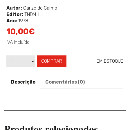
classificação
Ver
Autor:
Garizo do Carmo
mais
Editor:
TNDM II
sobre
Ano:
1978
10,00€
IVA Incluído
COMPRAR
EM ESTOQUE
Qtd
Disponibilidade:
Descrição
Comentários (0)
Produtos relacionados