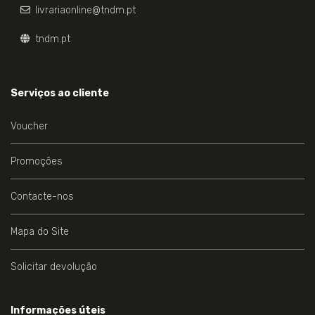
livrariaonline@tndm.pt
tndm.pt
Serviços ao cliente
Voucher
Promoções
Contacte-nos
Mapa do Site
Solicitar devolução
Informações úteis