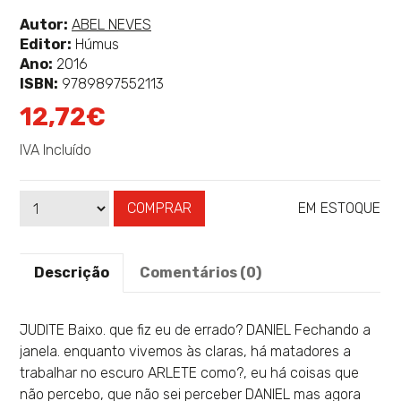
classificação
Ver
Autor:
ABEL NEVES
mais
Editor:
Húmus
sobre
Ano:
2016
ISBN:
9789897552113
12,72€
IVA Incluído
COMPRAR
EM ESTOQUE
Qtd
Disponibilidade:
Descrição
Comentários (0)
JUDITE Baixo. que fiz eu de errado? DANIEL Fechando a
janela. enquanto vivemos às claras, há matadores a
trabalhar no escuro ARLETE como?, eu há coisas que
não percebo, que não sei perceber DANIEL mas agora