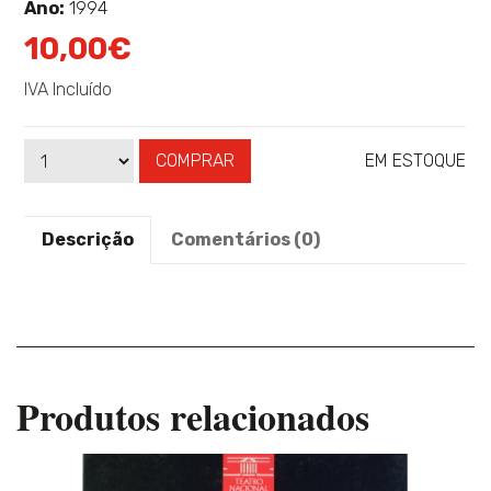
sobre
Ano:
1994
10,00€
IVA Incluído
COMPRAR
EM ESTOQUE
Qtd
Disponibilidade:
Descrição
Comentários (0)
Produtos relacionados