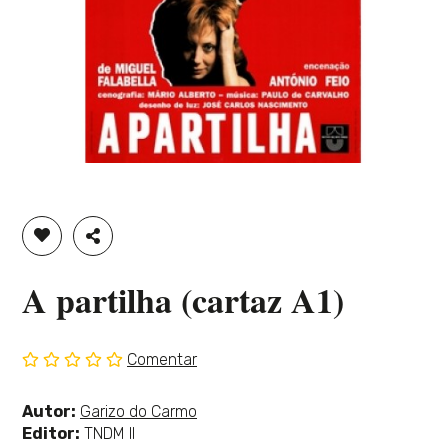
ADICIONAR À LISTA DE DESEJOS
PARTILHAR
A partilha (cartaz A1)
Comentar
Sem
classificação
Ver
Autor:
Garizo do Carmo
mais
Editor:
TNDM II