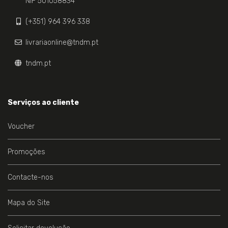
NIF 501058834
(+351) 964 396 338
livrariaonline@tndm.pt
tndm.pt
Serviços ao cliente
Voucher
Promoções
Contacte-nos
Mapa do Site