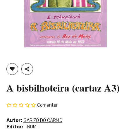
ADICIONAR À LISTA DE DESEJOS
PARTILHAR
A bisbilhoteira (cartaz A3)
Comentar
Sem
classificação
Ver
Autor:
GARIZO DO CARMO
mais
Editor:
TNDM II