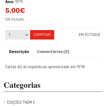
sobre
Ano:
1979
5,00€
IVA Incluído
COMPRAR
EM ESTOQUE
Qtd
Disponibilidade:
Descrição
Comentários (0)
Cartaz A0 do espetáculo apresentado em 1978
Categorias
EDIÇÕES TNDM II